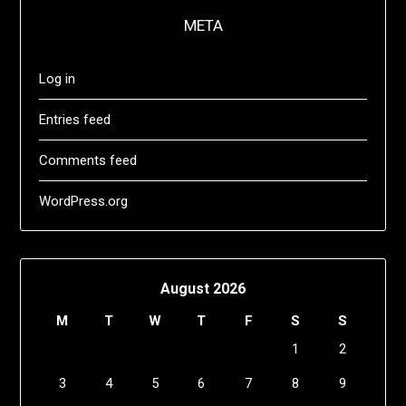
META
Log in
Entries feed
Comments feed
WordPress.org
August 2026
M
T
W
T
F
S
S
1
2
3
4
5
6
7
8
9