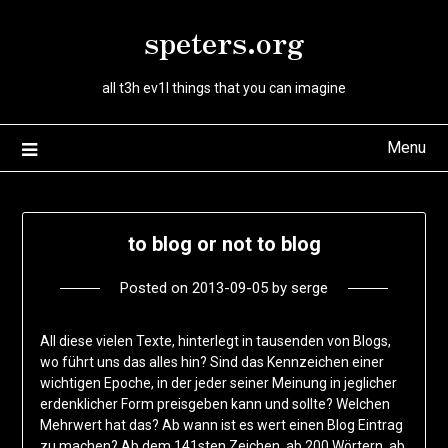
Skip
speters.org
to
content
all t3h ev1l things that you can imagine
Menu
to blog or not to blog
Posted on
2013-09-05
by
serge
All diese vielen Texte, hinterlegt in tausenden von Blogs,
wo führt uns das alles hin? Sind das Kennzeichen einer
wichtigen Epoche, in der jeder seiner Meinung in jeglicher
erdenklicher Form preisgeben kann und sollte? Welchen
Mehrwert hat das? Ab wann ist es wert einen Blog Eintrag
zu machen? Ab dem 141sten Zeichen, ab 200 Wörtern, ab