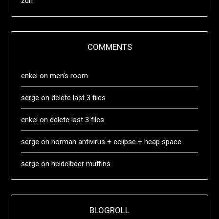
züri
COMMENTS
enkei
on
men’s room
serge
on
delete last 3 files
enkei
on
delete last 3 files
serge
on
norman antivirus + eclipse + heap space
serge
on
heidelbeer muffins
BLOGROLL