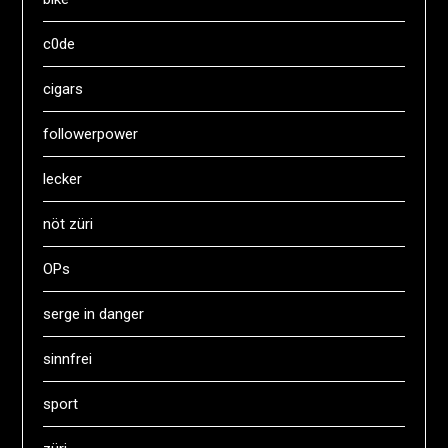
c0de
cigars
followerpower
lecker
nöt züri
OPs
serge in danger
sinnfrei
sport