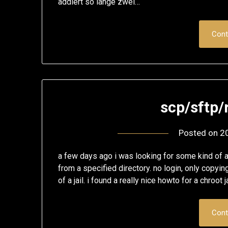
addiert so lange zwei…
Cont
scp/sftp/r
Posted on
2
a few days ago i was looking for some kind of a p
from a specified directory. no login, only copyin
of a jail. i found a really nice howto for a chroot j
Cont