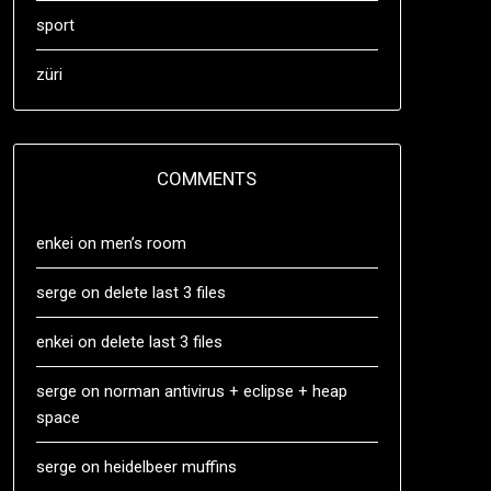
sport
züri
COMMENTS
enkei
on
men’s room
serge
on
delete last 3 files
enkei
on
delete last 3 files
serge
on
norman antivirus + eclipse + heap
space
serge
on
heidelbeer muffins