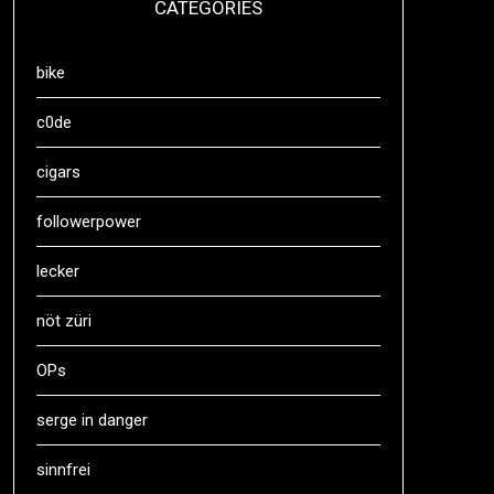
CATEGORIES
bike
c0de
cigars
followerpower
lecker
nöt züri
OPs
serge in danger
sinnfrei