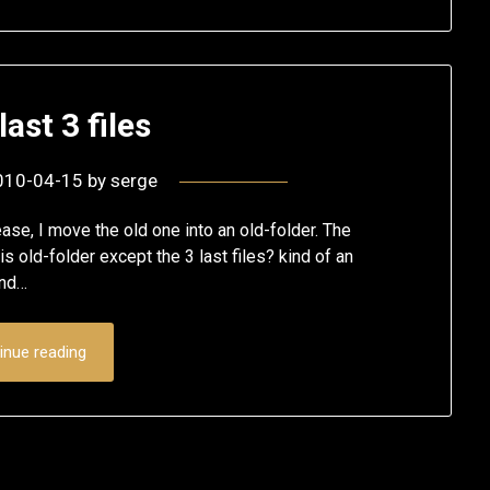
last 3 files
010-04-15
by
serge
lease, I move the old one into an old-folder. The
his old-folder except the 3 last files? kind of an
and…
inue reading