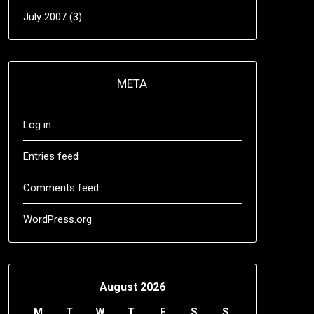
July 2007
(3)
META
Log in
Entries feed
Comments feed
WordPress.org
August 2026
M
T
W
T
F
S
S