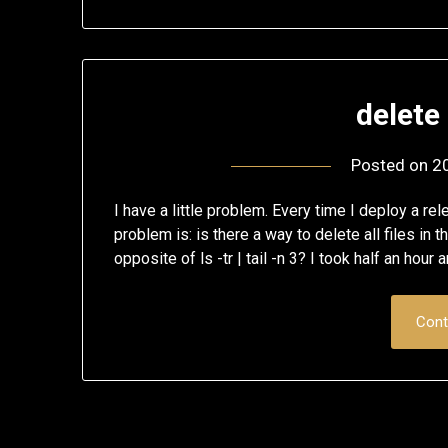
delete 
Posted on
2
I have a little problem. Every time I deploy a re
problem is: is there a way to delete all files in t
opposite of ls -tr | tail -n 3? I took half an hour 
Cont